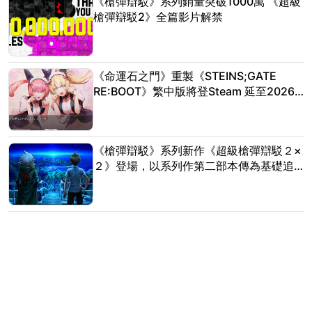
《槍彈辯駁》系列銷量突破1000萬 《超級
槍彈辯駁2》全篇影片解禁
《命運石之門》重製《STEINS;GATE
RE:BOOT》繁中版將登Steam 延至2026
年發售
《槍彈辯駁》系列新作《超級槍彈辯駁２×
２》登場，以系列作第二部本傳為基礎追
加全新劇情