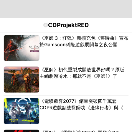
CDProjektRED
#
《巫師 3：狂獵》新擴充包《舊時曲》宣布
於Gamscon科隆遊戲展開幕之夜公開
《巫師》初代重製成開放世界好嗎？原版
主編劇潑冷水：那就不是《巫師1》了
《電馭叛客2077》銷量突破四千萬套
CDPR遊戲副總監歸功《邊緣行者》與《鳴
潮》合作