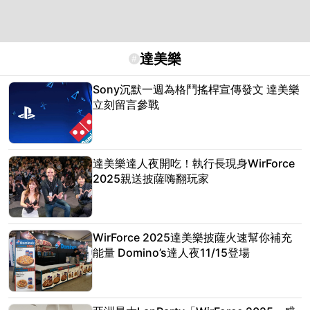
達美樂
#
Sony沉默一週為格鬥搖桿宣傳發文 達美樂
立刻留言參戰
達美樂達人夜開吃！執行長現身WirForce
2025親送披薩嗨翻玩家
WirForce 2025達美樂披薩火速幫你補充
能量 Domino’s達人夜11/15登場