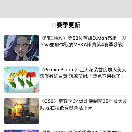
賽季更新
#
《鬥陣特攻》第53位英雄D.Mon亮相！與
D.Va並肩作戰的MEKA隊員第4賽季參戰
《Pikmin Bloom》巨大花朵首度加入美人
蕉僅有紅白黃 玩家笑喊「藍色不用找了」
《CS2》新賽季C4爆炸機制迎25年最大改
動 躲在牆後有機會活下來