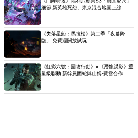
《鬥陣特攻》揭利爪霸業S3「勇闖虎穴」
細節 新英雄死怨、東京混合地圖上線
《失落星船：馬拉松》第二季「夜幕降
臨」 免費週開放試玩
《虹彩六號：圍攻行動》×《潛龍諜影》重
量級聯動 新幹員固蛇與山姆·費雪合作