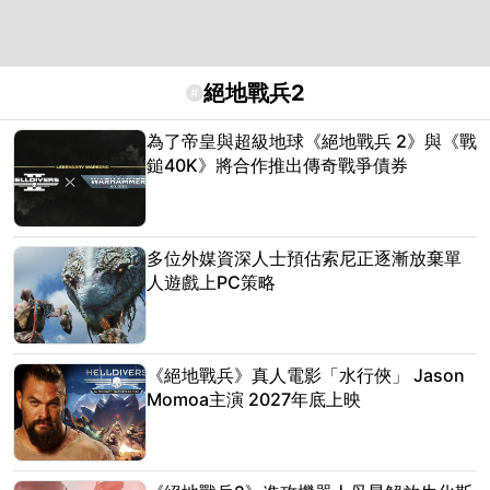
絕地戰兵2
#
為了帝皇與超級地球《絕地戰兵 2》與《戰
鎚40K》將合作推出傳奇戰爭債券
多位外媒資深人士預估索尼正逐漸放棄單
人遊戲上PC策略
《絕地戰兵》真人電影「水行俠」 Jason
Momoa主演 2027年底上映