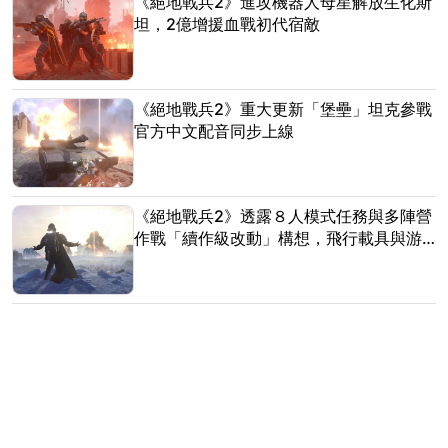
《絕地戰兵2》進攻機器人母星解放生化斯
坦，2億增援血戰初代宿敵
《絕地戰兵2》重大更新「堡壘」坦克參戰
官方中文配音同步上線
《絕地戰兵2》透露８人模式任務與多陣營
作戰「續作級改動」構想，飛行載具與游
泳尚待考量