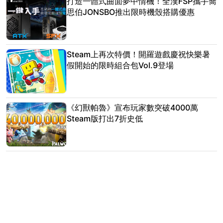
打造一體式曲面夢中情機！全漢FSP攜手喬
思伯JONSBO推出限時機殼搭購優惠
Steam上再次特價！開羅遊戲慶祝快樂暑
假開始的限時組合包Vol.9登場
《幻獸帕魯》宣布玩家數突破4000萬
Steam版打出7折史低