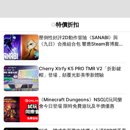
特價折扣
#
壓倒性好評2D動作冒險《SANABI》與
《九日》合推組合包 響應Steam賽博龐克
遊戲節
Cherry Xtrfy K5 PRO TMR V2「折影鍵
帽」登場，顛覆光影美學新體驗
《Minecraft Dungeons》NSO試玩同樂
會今日登場 限時免費遊玩及半價優惠