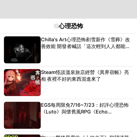
心理恐怖
#
Chilla's Art心理恐怖剷雪新作《雪葬》改
善效能 開發者喊話「這次輕到人人都能
玩」
Steam怪談溫泉旅店經營《異界宿帳》亮
相 夜裡不好的東西混進來了
EGS每周限免7/16~7/23：好評心理恐怖
《Luto》與懷舊風RPG《Echo
Generation: Midnight Edition》限時免費