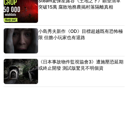
Steam驚悚星露谷《土地之下》願望清單
突破15萬 腐敗地務農揭村落隔離真相
小島秀夫新作《OD》目標超越既有恐怖極
限 但膽小玩家也有退路
《日本事故物件監視協會3》遭施壓恐延期
或終止開發 測試版驚見不明個資