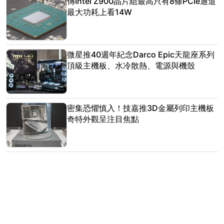
傳Intel Z900晶片組最高只有8條PCIe通道
最大功耗上看14W
微星推40週年紀念Darco Epic天龍座系列
頂級主機板、水冷散熱、電源與機殼
密集恐懼慎入！技嘉推3D金屬列印主機板
奇特外觀呈注目焦點