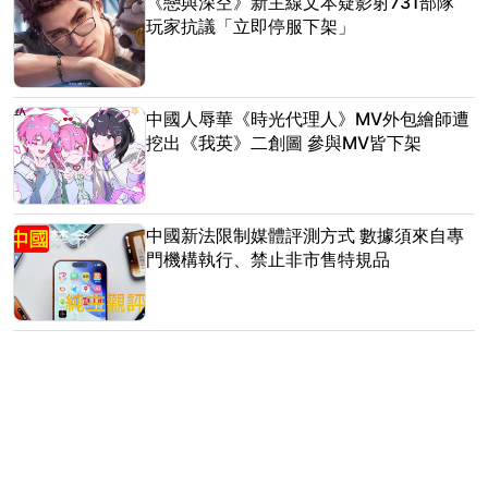
《戀與深空》新主線文本疑影射731部隊
玩家抗議「立即停服下架」
中國人辱華《時光代理人》MV外包繪師遭
挖出《我英》二創圖 參與MV皆下架
中國新法限制媒體評測方式 數據須來自專
門機構執行、禁止非市售特規品