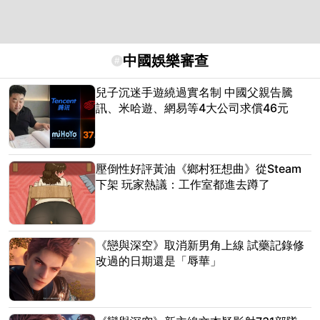
中國娛樂審查
#
兒子沉迷手遊繞過實名制 中國父親告騰
訊、米哈遊、網易等4大公司求償46元
壓倒性好評黃油《鄉村狂想曲》從Steam
下架 玩家熱議：工作室都進去蹲了
《戀與深空》取消新男角上線 試藥記錄修
改過的日期還是「辱華」