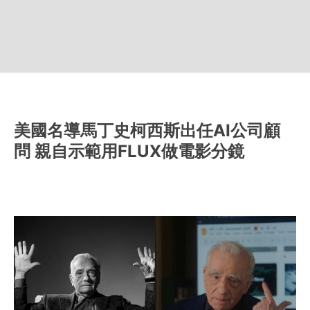
美國名導馬丁史柯西斯出任AI公司顧
問 親自示範用FLUX做電影分鏡