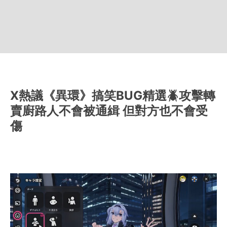
X熱議《異環》搞笑BUG精選🪲攻擊轉
賣廚路人不會被通緝 但對方也不會受
傷