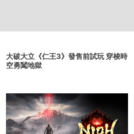
大破大立《仁王3》發售前試玩 穿梭時
空勇闖地獄