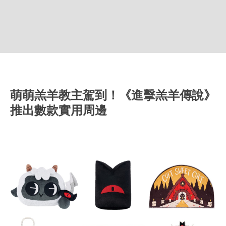
萌萌羔羊教主駕到！《進擊羔羊傳說》
推出數款實用周邊